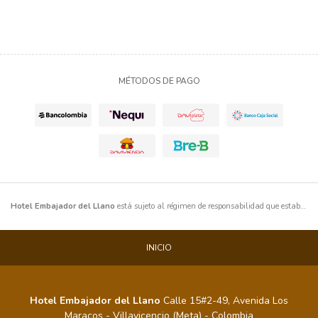
MÉTODOS DE PAGO
Hotel Embajador del Llano
está sujeto al régimen de responsabilidad que establece la Ley 300 de 1996 y los Decretos 1075 de 1997. Igualmente está comprometido con el cumplimiento de los artículos 16 y 17 de la Ley 679 de 2001 que reglamentan la protección de los menores de edad contra la explotación y violencia sexual. La Ley 17 de 1981 sobre protección de flora y fauna; la Ley 103 de 1931 por la cual se fomenta la conservación de los monumentos arqueológicos y/o patrimonio cultural. Los requisitos exigidos en el Decreto 4000 de 2004 Referente al Control de Extranjeros. La Ley 1335 de 2009 Antitabaco; con la no discriminación y exclusión de poblaciones vulnerables y las exigencias especiales para la protección de datos personales de menores de edad (niños, niñas y adolescentes) y de los adultos que suministran sus datos personales que se encuentran incluidos en nuestras bases de datos, con fines turísticos u otros, preservando su protección, conservación y garantizando su uso responsable y seguro, procurando proteger el derecho a la privacidad y protección de su información personal y toda aquella que se suministra a través de los formatos de registro en el hotel y también en la página web antes y después de la vigencia del decreto y la ley.
INICIO
Hotel Embajador del Llano
Calle 15#2-49, Avenida Los
Maracos - Villavicencio (Meta) - Colombia