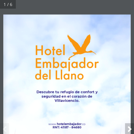
1 / 6
Descubre tu refugio de confort y 
seguridad en el corazón de 
Villavicencio.
www
.
h ot  elemb
aja
dor
.
co
RNT
: 4
1187 - 84680